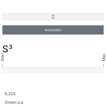
Anmelden
S³
Start
Max
8,25%
Zinsen p.a.