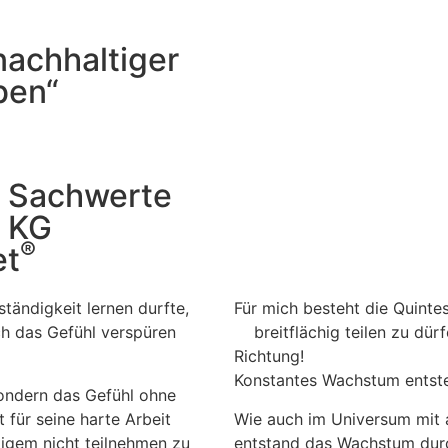
nachhaltiger
ben“
k Sachwerte
 KG
®
et
ständigkeit lernen durfte,
Für mich besteht die Qui
ch das Gefühl verspüren
breitflächig teilen zu dürf
Richtung!
Konstantes Wachstum entsteh
 sondern das Gefühl ohne
für seine harte Arbeit
Wie auch im Universum mit a
igem nicht teilnehmen zu
entstand das Wachstum durc